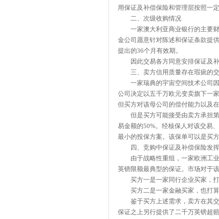
用保证及补偿保险和管理层按照一
二、次级收购情况
一家澳大利亚商业银行的主要财团
金公司愿意针对陈述和保证条款提
提出的36个月有效期。
因此交易各方同意安排保证及补偿
三、卖方信用质量存在瑕疵的交
一家瑞典的宇宙空间技术公司因航
公司决定以五千万欧元变卖旗下一
但买方对该母公司的偿付能力以及在
但是买方可能接受由卖方承担第一
易金额的50%。经核保人对该交易、
最小的投保方案。该保单可以是买
四、竞购中保证及补偿保险发挥
由于战略性重组，一家欧洲工业集
英镑限额最典型的保证。市场对于该
买方一是一家同行企业买家，打算
买方二是一家金融买家，也打算从
鉴于买方上述需求，卖方在其交易
保证之上另行提供了二千万英镑超赔