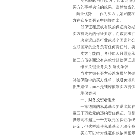
竞买战略 作为卖方，如果能谨慎
买方的事半功倍的效果。当然恰当
商业优势 作为买方，如果能在竞
方在众多竞买者中脱颖而出。
低保证额度或有限的保证有效期 
卖方有更高的保证要求，而该要求往
决定退出某行业或某个国家的公司
业或国家的业务负有任何责任时。
卖方可能由于各种原因只愿意承担
第三方债务而没有余款对赔偿保证
维护关键业务关系 避免争议
当卖方拥有买方赖以发展的关键技
补偿保险中的买方保单，以避免谈
损失赔偿，而不是纯粹依靠卖方提
承保案例
一、
财务投资者
退出
一家德国的私募基金要退出其在
带五千万欧元的违约责任保证。但
供最高不超过一千万欧元的保证(体
证金，但这样就使私募基金无法全
买方可以针对保证条款按照图示结