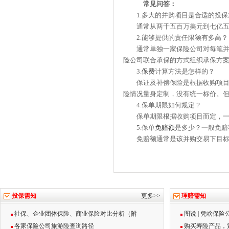
常见问答：
1.多大的并购项目是合适的投保
通常从两千五百万美元到七亿五千
2.能够提供的责任限额有多高？
通常单独一家保险公司对每笔并购
险公司联合承保的方式组织承保方
3.
保费
计算方法是怎样的？
保证及补偿保险是根据收购项目一
险情况量身定制，没有统一标价。
4.保单期限如何规定？
保单期限根据收购项目而定，一
5.保单
免赔额
是多少？一般免赔
免赔额通常是该并购交易下目
投保需知
更多>>
理赔需知
社保、企业团体保险、商业保险对比分析（附
图说 | 凭啥保
各家保险公司旅游险查询路径
购买寿险产品，