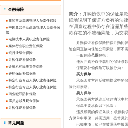
金融保险
简介：
并购协议中的保证条
细地说明了保证方负有的法
董监事及高级管理人员责任保险
在调查过程中仍存在遗漏某些
中国董监事及高级管理人员责任保
险
款存在的不准确风险，为交
电脑技术人员职业责任保险
并购保证补偿保险赔偿并购协议下
媒体行业职业责任保险
险合同直接向保险公司索赔，而不
银行业综合保险
一般保障
范围
包括：
并购保证补偿保险
违反并购协议中载明的保证条款 
金融机构民事责任保险
保证及补偿保险可以被分为：
并购保证补偿保险
买方
保单
：
特定行业专业人员职业责任保险
承保因卖方违反收购协议中的保证
险公司索赔。
特定行业专业人员职业责任保险
卖方保单
：
商业犯罪防护保险
承保因买方以违反收购协议中的保
雇员忠诚及现金保险
保单主要承保以下风险：
并购保证补偿保险
违反载明的保证条款； 收购协议中
方保单中承保，并需适用一些常见的
常见问题
已知事项，如已在披露函中披露的事