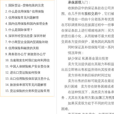
承保原理
入门：
1. 国际货运--货物包装的注意
收购协议中的保证条款在公司并购
2. 什么是信用保险? 信用保险
围。在几乎所有
股权交易
中，它们
3. 信用保险常见问题解答
即使在一些由十分老练并有优质专
4. 国内信用保险和国内保理业务
在尽职调查和信息披露过程中一些
5. 什么是国际保理？
在保证条款上进行艰难地谈判：买方
6. 深圳市经贸信息委 深圳市财
的责任最小化，从而能够尽最大程度
交易各方提供保护，避免因此风险
7. 中小商贸企业国内贸易险补助
同时保证及补偿保险可就一系列
8. 信用保险和融资的关联
情况举例：
9. 商务部办公厅 财政部办公厅
缺少保证 私募基金退出投资
10. 当逾期发生时我们如何利用信
卖方无法提供超出其能力和权益的
11. 中国人保财险账户安全责任保
出后立即将出售权益所得向其投资
12. 进出口货运险如何投保
卖方持有并购目标的时间过短
13. 出口信用险投保应该注意什么
卖方出售的目标可能是其在最近1
14. 旅游保单填写常见问题解答
执行困难 卖方存在财务困难或者
15. 货运保险的分类和货运险常用
在这种情况下，虽然卖方准备承担
务，尤其在无备用方案(如
第三方托
如果买卖双方处于不同的司法管辖
困难。