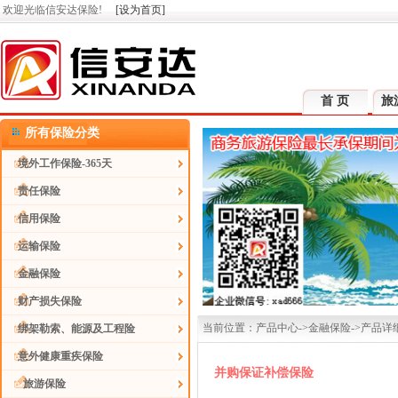
欢迎光临信安达保险!
[设为首页]
首 页
旅
所有保险分类
境外工作保险-365天
责任保险
信用保险
运输保险
金融保险
财产损失保险
当前位置：产品中心->金融保险->产品详
绑架勒索、能源及工程险
意外健康重疾保险
并购保证补偿保险
旅游保险